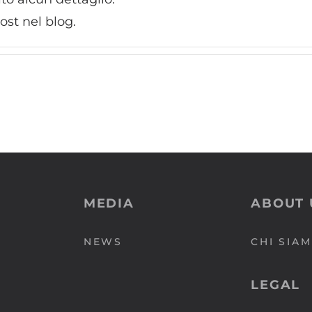
POLLOCK
ARCADIA 170
ost nel blog.
LEONARDO GRIPS
ENTERPRISE 180
MIRÒ GRIPS
MEDIA
ABOUT 
NEWS
CHI SIA
LEGAL