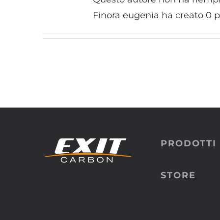
DIANA 450
Finora eugenia ha creato 0 p
ANNA 500
ELISA 550
LAURA 600
BLADE SYSTEM
ACCESSORI
PRODOTTI
STORE