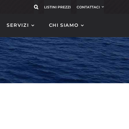
LISTINI PREZZI
CONTATTACI
SERVIZI
CHI SIAMO
ASTE
TENDER FENDER IN
PORTABANDIERA IN
CARBONIO
CARBONIO
MAGNIFICO 120
EOLO
MAGNIFICO 130
ALISEO 72
MAGNIFICO 140
ALISEO 152