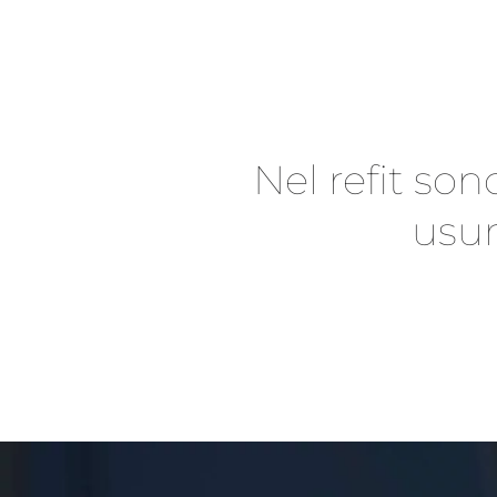
Nel refit son
usur