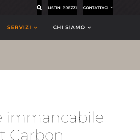
LISTINI PREZZI
CONTATTACI
SERVIZI
CHI SIAMO
ASTE
TENDER FENDER
PORTABANDIERA
IN CARBONIO
IN CARBONIO
o e immancabile
EOLO
MAGNIFICO 120
ALISEO 72
MAGNIFICO 130
xit Carbon
ALISEO 152
MAGNIFICO 140