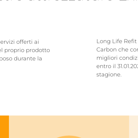
TURNER
ARCADIA 170
POLLOCK
ENTERPRISE 180
LEONARDO GRIPS
MIRÒ GRIPS
Long Life Refit
vizi offerti ai
Carbon che con
el proprio prodotto
migliori condi
iposo durante la
entro il 31.01.
stagione.