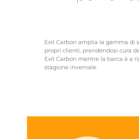
HELIOS 80
DIANA 450
ANNA 500
ELISA 550
LAURA 600
BLADE SYSTEM
Exit Carbon amplia la gamma di ser
ACCESSORI
propri clienti, prendendosi cura d
Exit Carbon mentre la barca è a r
stagione invernale.