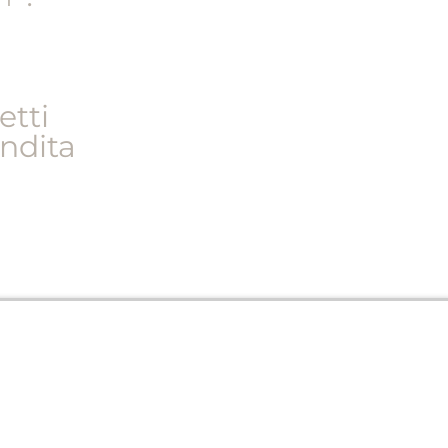
etti
endita