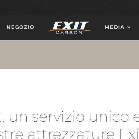
NEGOZIO
MEDIA
SCALETTE DA
RUOTE TIMONE IN
BARCA IN
CARBONIO
CARBONIO
t, un servizio unic
QUANTUM 90
GIOTTO
MILLENIUM 100
MIRO
stre attrezzature E
ORION 120
DALÌ
NAUTILUS 160