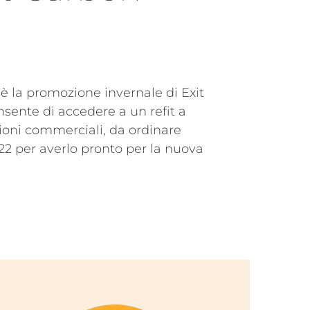
BORA 122
MAGNIFICO 150
BORA 152
ZEFIRO 20
ZEFIRO 72
ZEFIRO 152
 è la promozione invernale di Exit
sente di accedere a un refit a
zioni commerciali, da ordinare
2022 per averlo pronto per la nuova