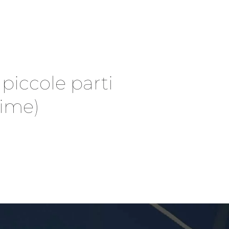
 piccole parti
cime)