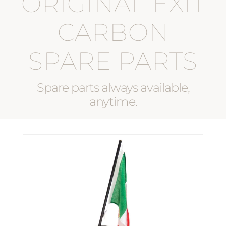
ORIGINAL EXIT
Chi siamo
CARBON
SPARE PARTS
Spare parts always available,
anytime.