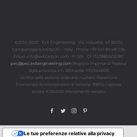
©2010-2020 - Exit Engineering - Via Industria, 43 30010
Camponogara (VENICE) – Italy - Phone +39 041 89 48 038
Email: info@exitcarbon.com - P. IVA - CF IT03880600287
pec@pec.exitengineering.com
Registro Imprese di Padova
sigla provincia e n. REA sede: PD/344608
Iscritta nella sezione ordinaria numero Repertorio
Economico Amministrativo di Venezia: 318155 Capitale
sociale € 50.000 interamente versato
Facebook
Twitter
Instagram
Pinterest
Le tue preferenze relative alla privacy