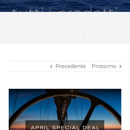
Chi siamo
tutti i prodotti
Exit Carbon
Precedente
Prossimo
Ingrandisci
immagine