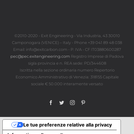
©2010-2020 - Exit Engineering - Via Industria, 43 30010
Camponogara (VENICE) – Italy - Phone +39 041 89 48 038
Email: info@exitcarbon.com - P. IVA - CF IT03880600287
pec@pec.exitengineering.com
Registro Imprese di Padova
sigla provincia e n. REA sede: PD/344608
Iscritta nella sezione ordinaria numero Repertorio
Economico Amministrativo di Venezia: 318155 Capitale
sociale € 50.000 interamente versato
Facebook
Twitter
Instagram
Pinterest
Le tue preferenze relative alla privacy