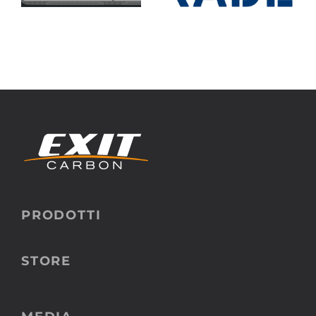
METSTRADE
CARBON
A
2024
PRODOTTI
STORE